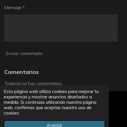
Mensaje *
Enviar comentario
Comentarios
Todavía no hay comentarios
Esta página web utiliza cookies para mejorar tu
experiencia y mostrar anuncios diseñados a
Haz clic aquí para añadir texto
medida. Si continúas utilizando nuestra página
web, confirmas que aceptas nuestro uso de
cookies.
F
X
I
T
a
n
i
© 2023 - 2026 Top Restaurants by Pufpom
c
s
k
Aceptar