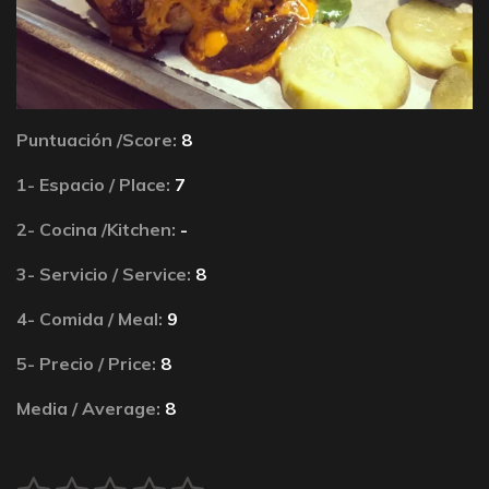
Puntuación /Score:
8
1- Espacio / Place:
7
2- Cocina /Kitchen:
-
3- Servicio / Service:
8
4- Comida / Meal:
9
5- Precio / Price:
8
Media / Average:
8
E
V