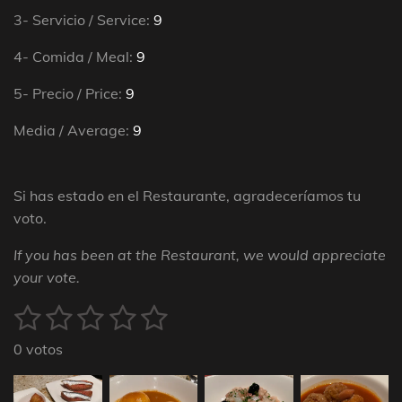
3- Servicio / Service:
9
4- Comida / Meal:
9
5- Precio / Price:
9
Media / Average:
9
Si has estado en el Restaurante, agradeceríamos tu
voto.
If you has been at the Restaurant, we would appreciate
your vote.
1
2
3
4
5
E
V
n
a
e
e
e
e
e
v
0 votos
l
s
s
s
s
s
i
o
a
r