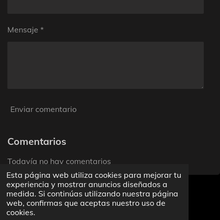
Mensaje *
Enviar comentario
Comentarios
Todavía no hay comentarios
Esta página web utiliza cookies para mejorar tu
experiencia y mostrar anuncios diseñados a
Haz clic aquí para añadir texto
medida. Si continúas utilizando nuestra página
web, confirmas que aceptas nuestro uso de
cookies.
F
X
I
T