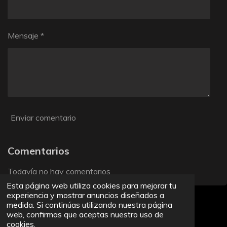
Mensaje *
Enviar comentario
Comentarios
Todavía no hay comentarios
Esta página web utiliza cookies para mejorar tu
experiencia y mostrar anuncios diseñados a
Haz clic aquí para añadir texto
medida. Si continúas utilizando nuestra página
web, confirmas que aceptas nuestro uso de
cookies.
F
X
I
T