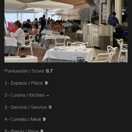
Puntuación / Score:
8,7
1- Espacio / Place:
9
2- Cocina / Kitchen:
-
3- Servicio / Service:
9
4- Comida / Meal:
9
5- Precio / Price:
8