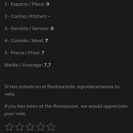
1- Espacio / Place:
9
2- Cocina / Kitchen:
-
3- Servicio / Service:
8
4- Comida / Meal:
7
5- Precio / Price:
7
Media / Average:
7,7
Si has estado en el Restaurante, agradeceríamos tu
voto.
If you has been at the Restaurant, we would appreciate
your vote.
1
2
3
4
5
E
V
n
a