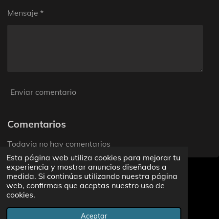
a
s
Mensaje *
Enviar comentario
Comentarios
Todavía no hay comentarios
Esta página web utiliza cookies para mejorar tu
experiencia y mostrar anuncios diseñados a
Haz clic aquí para añadir texto
medida. Si continúas utilizando nuestra página
web, confirmas que aceptas nuestro uso de
cookies.
F
X
I
T
a
n
i
© 2023 - 2026 Top Restaurants by Pufpom
c
s
k
Aceptar