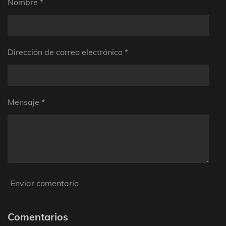
Nombre *
l
l
a
s
Dirección de correo electrónico *
Mensaje *
Enviar comentario
Comentarios